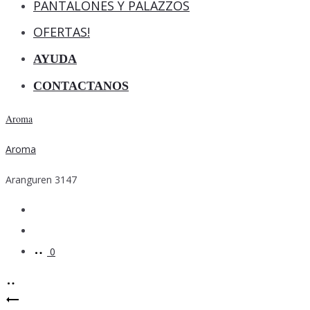
PANTALONES Y PALAZZOS
OFERTAS!
AYUDA
CONTACTANOS
Aroma
Aroma
Aranguren 3147
Search
Account
0
Product
OFERTA