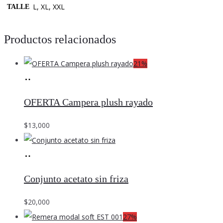
L, XL, XXL
TALLE
Productos relacionados
21%
Seleccionar
Este
opciones
producto
OFERTA Campera plush rayado
tiene
múltiples
$
13,000
variantes.
Las
Seleccionar
Este
opciones
opciones
producto
Conjunto acetato sin friza
se
tiene
pueden
múltiples
$
20,000
elegir
variantes.
27%