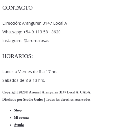
precio
precio
en
CONTACTO
Las
original
actual
la
opciones
era:
es:
Dirección: Aranguren 3147 Local A
página
se
$41,000.
$32,000.
Whatsapp: +54 9 113 581 8620
de
pueden
Instagram: @aroma.bsas
producto
elegir
en
HORARIOS:
la
página
Lunes a Viernes de 8 a 17 hrs
de
Sábados de 8 a 13 hrs.
producto
Copyright 2020©
Aroma
| Aranguren 3147 Local A, CABA.
Diseñado por
Studio Gedos
| Todos los derechos reservados
Shop
Mi cuenta
Ayuda