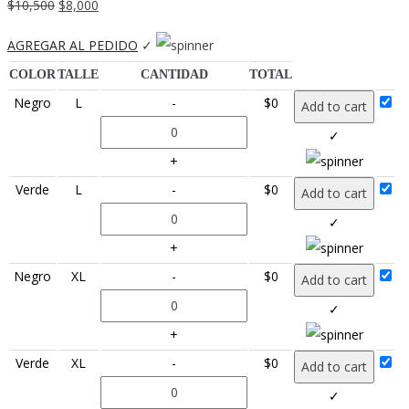
El
El
$
10,500
$
8,000
precio
precio
AGREGAR AL PEDIDO
✓
original
actual
COLOR
TALLE
CANTIDAD
TOTAL
era:
es:
Negro
L
-
$
0
Add to cart
$10,500.
$8,000.
✓
+
Verde
L
-
$
0
Add to cart
✓
+
Negro
XL
-
$
0
Add to cart
✓
+
Verde
XL
-
$
0
Add to cart
✓